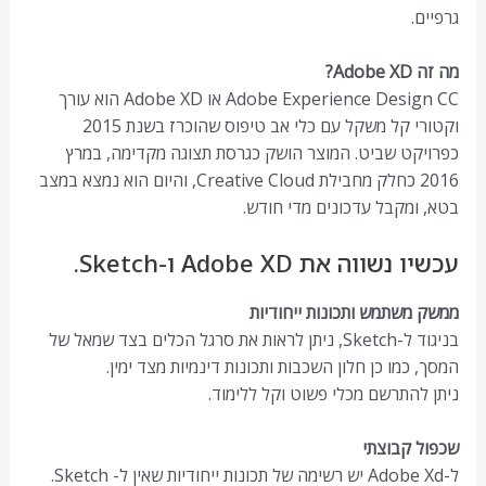
גרפיים.
מה זה Adobe XD?
Adobe Experience Design CC או Adobe XD הוא עורך
וקטורי קל משקל עם כלי אב טיפוס שהוכרז בשנת 2015
כפרויקט שביט. המוצר הושק כגרסת תצוגה מקדימה, במרץ
2016 כחלק מחבילת Creative Cloud, והיום הוא נמצא במצב
בטא, ומקבל עדכונים מדי חודש.
עכשיו נשווה את Adobe XD ו-Sketch.
ממשק משתמש ותכונות ייחודיות
בניגוד ל-Sketch, ניתן לראות את סרגל הכלים בצד שמאל של
המסך, כמו כן חלון השכבות ותכונות דינמיות מצד ימין.
ניתן להתרשם מכלי פשוט וקל ללימוד.
שכפול קבוצתי
ל-Adobe Xd יש רשימה של תכונות ייחודיות שאין ל- Sketch.